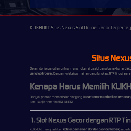
KLIKHOKI: Situs Nexus Slot Online Gacor Terper
Situs Nexu
Dalam dunia perjudian online, menemukan situs slot yang benar-benar
gaco
yang lebih besar
. Dengan koleksi permainan yang lengkap, RTP tinggi, serta
Kenapa Harus Memilih KLIK
Banyak pemain mencari situs slot yang
benar-benar memberikan kemenan
kamu wajib bermain di KLIKHOKI:
1. Slot Nexus Gacor dengan RTP Tin
KLIKHOKI menghadirkan
koleksi permainan slot dari provider terbaik
, seperti: