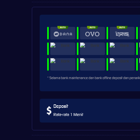
* Selama bank maintenance dan bank offline deposit dan penarik
Deposit
Rata-rata 1 Menit