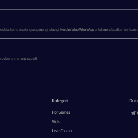
 kendala, kamu bisa langsung menghubungi
live chat atau WhatsApp
untuk mendapatkan bantuan d
 peluang menang, seperti:
Kategori
Duk
Hot Games
Slots
Live Casino