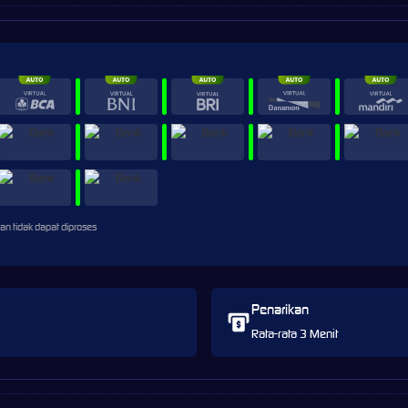
an tidak dapat diproses
Penarikan
Rata-rata 3 Menit