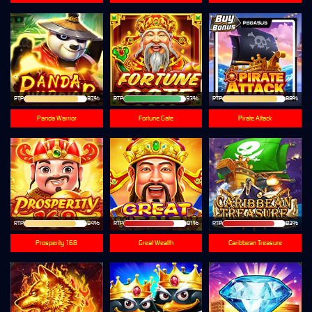
RTP
87%
RTP
93%
RTP
88%
Panda Warrior
Fortune Gate
Pirate Attack
RTP
84%
RTP
81%
RTP
83%
Prosperity 168
Great Wealth
Caribbean Treasure