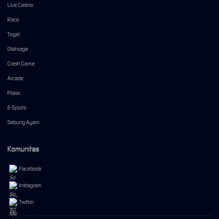
Live Casino
Race
Togel
Olahraga
Crash Game
Arcade
Poker
E-Sports
Sabung Ayam
Komunitas
Facebook
Instagram
Twitter