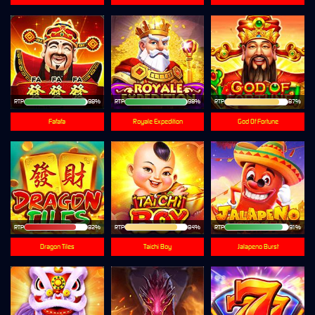
RTP
98%
RTP
98%
RTP
87%
Fafafa
Royale Expedition
God Of Fortune
RTP
82%
RTP
84%
RTP
91%
Dragon Tiles
Taichi Boy
Jalapeno Burst