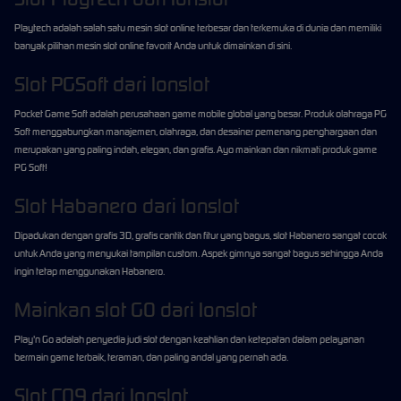
Playtech adalah salah satu mesin slot online terbesar dan terkemuka di dunia dan memiliki
banyak pilihan mesin slot online favorit Anda untuk dimainkan di sini.
Slot PGSoft dari Ionslot
Pocket Game Soft adalah perusahaan game mobile global yang besar. Produk olahraga PG
Soft menggabungkan manajemen, olahraga, dan desainer pemenang penghargaan dan
merupakan yang paling indah, elegan, dan grafis. Ayo mainkan dan nikmati produk game
PG Soft!
Slot Habanero dari Ionslot
Dipadukan dengan grafis 3D, grafis cantik dan fitur yang bagus, slot Habanero sangat cocok
untuk Anda yang menyukai tampilan custom. Aspek gimnya sangat bagus sehingga Anda
ingin tetap menggunakan Habanero.
Mainkan slot GO dari Ionslot
Play'n Go adalah penyedia judi slot dengan keahlian dan ketepatan dalam pelayanan
bermain game terbaik, teraman, dan paling andal yang pernah ada.
Slot CQ9 dari Ionslot