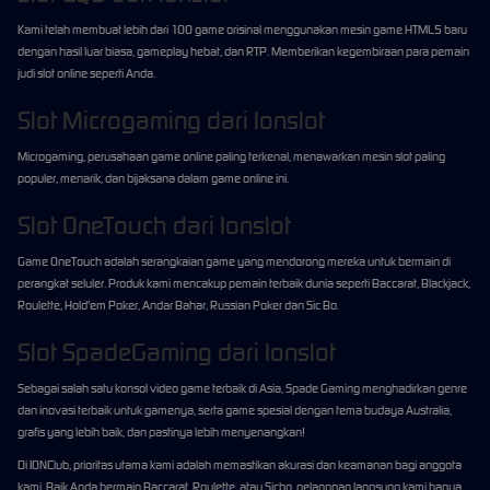
Kami telah membuat lebih dari 100 game orisinal menggunakan mesin game HTML5 baru
dengan hasil luar biasa, gameplay hebat, dan RTP. Memberikan kegembiraan para pemain
judi slot online seperti Anda.
Slot Microgaming dari Ionslot
Microgaming, perusahaan game online paling terkenal, menawarkan mesin slot paling
populer, menarik, dan bijaksana dalam game online ini.
Slot OneTouch dari Ionslot
Game OneTouch adalah serangkaian game yang mendorong mereka untuk bermain di
perangkat seluler. Produk kami mencakup pemain terbaik dunia seperti Baccarat, Blackjack,
Roulette, Hold'em Poker, Andar Bahar, Russian Poker dan Sic Bo.
Slot SpadeGaming dari Ionslot
Sebagai salah satu konsol video game terbaik di Asia, Spade Gaming menghadirkan genre
dan inovasi terbaik untuk gamenya, serta game spesial dengan tema budaya Australia,
grafis yang lebih baik, dan pastinya lebih menyenangkan!
Di IONClub, prioritas utama kami adalah memastikan akurasi dan keamanan bagi anggota
kami. Baik Anda bermain Baccarat, Roulette, atau Sicbo, pelanggan langsung kami hanya