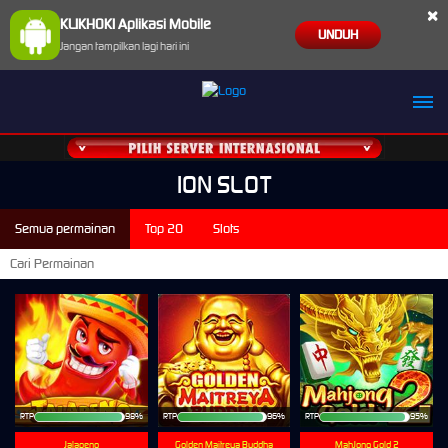
×
KLIKHOKI Aplikasi Mobile
UNDUH
Jangan tampilkan lagi hari ini
ION SLOT
Semua permainan
Top 20
Slots
RTP
98%
RTP
96%
RTP
95%
Jalapeno
Golden Maitreya Buddha
MahJong Gold 2