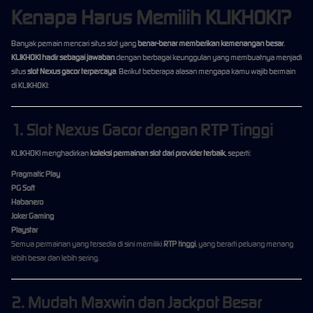
Kenapa Harus Memilih KLIKHOKI?
Banyak pemain mencari situs slot yang
benar-benar memberikan kemenangan besar
.
KLIKHOKI hadir sebagai jawaban
dengan berbagai keunggulan yang membuatnya menjadi
situs
slot Nexus gacor terpercaya
. Berikut beberapa alasan mengapa kamu wajib bermain
di KLIKHOKI:
1. Slot Nexus Gacor dengan RTP Tinggi
KLIKHOKI menghadirkan
koleksi permainan slot dari provider terbaik
, seperti:
Pragmatic Play
PG Soft
Habanero
Joker Gaming
Playstar
Semua permainan yang tersedia di sini memiliki
RTP tinggi
, yang berarti peluang menang
lebih besar dan lebih sering.
2. Mudah Maxwin dan Jackpot Besar