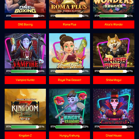
RTP
83%
RTP
87%
RTP
91%
ONE Boxing
Roma Plus
Alice's Wonder
RTP
94%
RTP
87%
RTP
87%
Vampire Hunter
Royal Thai Dessert
Shiba Mogul
RTP
RTP
RTP
Kingdom Z
Hungry Krahung
Ghost House