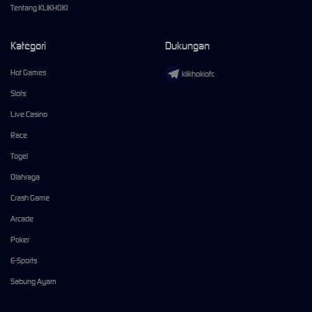
Tentang KLIKHOKI
Kategori
Dukungan
Hot Games
klikhokiofc
Slots
Live Casino
Race
Togel
Olahraga
Crash Game
Arcade
Poker
E-Sports
Sabung Ayam