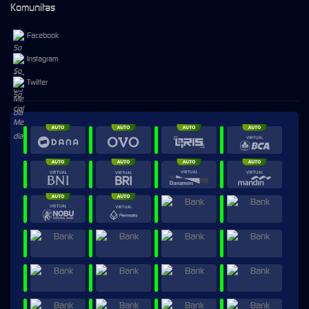
Komunitas
Facebook
Instagram
Twitter