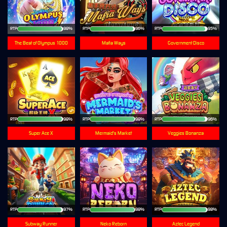
RTP
98%
RTP
96%
RTP
The Beat of Olympus 1000
Mafia Ways
Government Disco
RTP
RTP
98%
RTP
96%
Super Ace X
Mermaid's Market
Veggies Bonanza
RTP
97%
RTP
98%
RTP
98%
Subway Runner
Neko Reborn
Aztec Legend