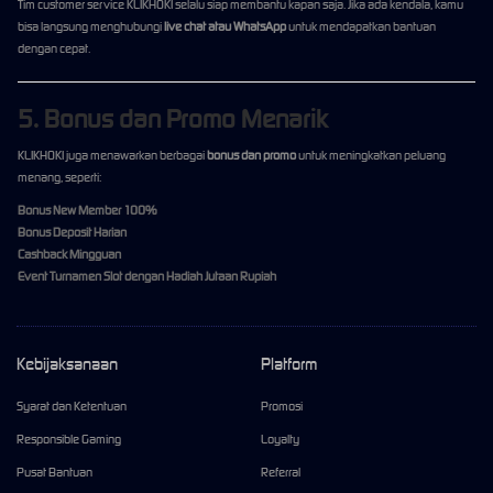
Tim customer service KLIKHOKI selalu siap membantu kapan saja. Jika ada kendala, kamu
bisa langsung menghubungi
live chat atau WhatsApp
untuk mendapatkan bantuan
dengan cepat.
5. Bonus dan Promo Menarik
KLIKHOKI juga menawarkan berbagai
bonus dan promo
untuk meningkatkan peluang
menang, seperti:
Bonus New Member 100%
Bonus Deposit Harian
Cashback Mingguan
Event Turnamen Slot dengan Hadiah Jutaan Rupiah
Kebijaksanaan
Platform
Syarat dan Ketentuan
Promosi
Responsible Gaming
Loyalty
Pusat Bantuan
Referral