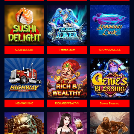
SUSHI DELIGHT
Frozen Joker
AROWANAS LUCK
HIGHWAY KING
RICH AND WEALTHY
Genies Blessing