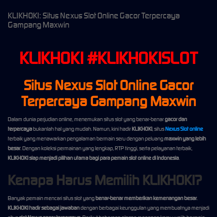
KLIKHOKI: Situs Nexus Slot Online Gacor Terpercaya
Gampang Maxwin
KLIKHOKI #KLIKHOKISLOT
Situs Nexus Slot Online Gacor
Terpercaya Gampang Maxwin
Dalam dunia perjudian online, menemukan situs slot yang benar-benar
gacor dan
terpercaya
bukanlah hal yang mudah. Namun, kini hadir
KLIKHOKI
, situs
Nexus Slot online
terbaik yang menawarkan pengalaman bermain seru dengan peluang
maxwin yang lebih
besar
. Dengan koleksi permainan yang lengkap, RTP tinggi, serta pelayanan terbaik,
KLIKHOKI siap menjadi pilihan utama bagi para pemain slot online di Indonesia
.
Kenapa Harus Memilih KLIKHOKI?
Banyak pemain mencari situs slot yang
benar-benar memberikan kemenangan besar
.
KLIKHOKI hadir sebagai jawaban
dengan berbagai keunggulan yang membuatnya menjadi