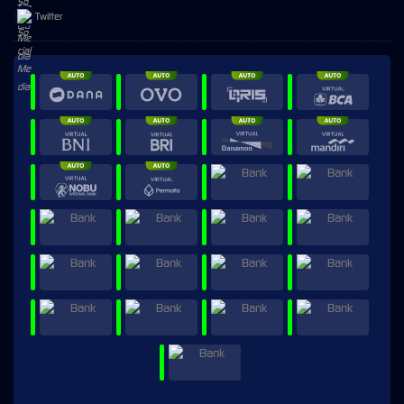
Twitter