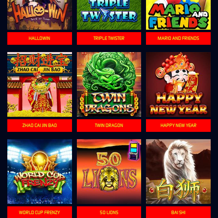
HALLOWIN
TRIPLE TWISTER
MARIO AND FRIENDS
ZHAO CAI JIN BAO
TWIN DRAGON
HAPPY NEW YEAR
WORLD CUP FRENZY
50 LIONS
BAI SHI