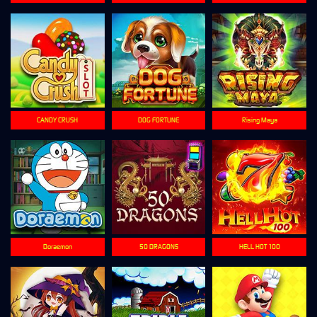
CANDY CRUSH
DOG FORTUNE
Rising Maya
Doraemon
50 DRAGONS
HELL HOT 100