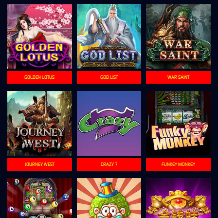
GOLDEN LOTUS
GOD LIST
WAR SAINT
JOURNEY WEST
CRAZY 7
FUNKEY MONKEY