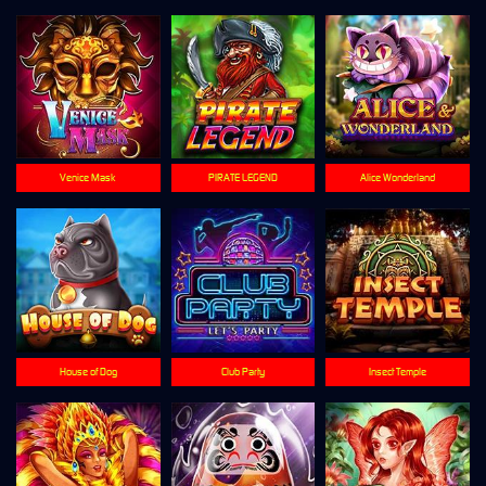
Venice Mask
PIRATE LEGEND
Alice Wonderland
House of Dog
Club Party
Insect Temple