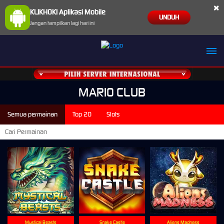
×
KLIKHOKI Aplikasi Mobile
UNDUH
Jangan tampilkan lagi hari ini
MARIO CLUB
Semua permainan
Top 20
Slots
Mystical Beasts
Snake Castle
Aliens Madness