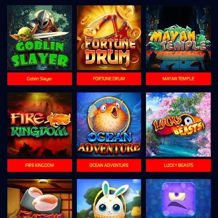
Goblin Slayer
FORTUNE DRUM
MAYAN TEMPLE
FIRE KINGDOM
OCEAN ADVENTURE
LUCKY BEASTS