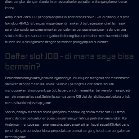
dikembangkan dengan standar internasional untuk perjudian online yang benar-benar
imersif.
Adapun slot video JDB, penggemar game ini tidak akan kecewa. Gim ini dibangun di atas
teknologi HTML5 terbaru, sehingga dapat dimainkan di berbagai perangkat, termasuk
perangkat seluler yang menawarkan pengalaman pengguna yang sama dengan gim
seluler. Ketika perusahaan mengadopsi teknologi baru, permainan mereka menjadi lebih
mudah untuk diintegrasikan dengan permainan paling populer di Internet.
Daftar slot JDB - di mana saya bisa
bermain?
Perusahaan hanya menyediakan layanannya untuk tujuan mengatur dan melisensikan
situs web dengan mesin JDB online. Selain itu, perangkat lunak sistem slot JDB
menggunakan teknologi enkripsi SSL terbaru untuk memastikan bahwa informasi pribadi
pemain aman setiap saat. Selain itu, semua game JDB diuji dan diuji secara berkala untuk
memastikan kinerja setiap game.
Saat ini, banyak mesin slot online yang tidak mendukung sistem mesin slot JDB, tetapi
seiring dengan pertumbuhan posisi perusahaan, jumlahnya pasti akan meningkat. Jika
Anda ingin mencoba permainan mereka, ada banyak pilihan hebat seperti KlikHoki yang
penuh dengan bonus luar biasa, perpustakaan permainan yang hebat, dan pengalaman
bermain game.