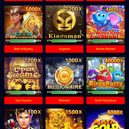
RTP
96%
RTP
98%
RTP
95%
Book of Mystery
Kingsman
Wonder Elephant
RTP
95%
RTP
97%
RTP
95%
Open Sesame
Billionaire
Birds Party Deluxe