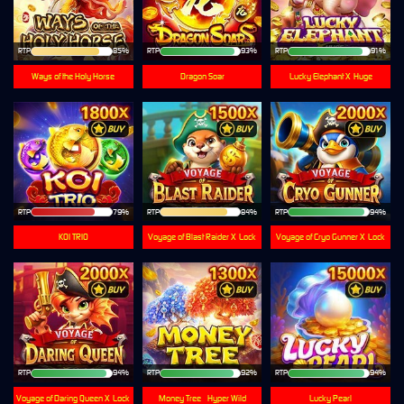
RTP
85%
RTP
93%
RTP
91%
Ways of the Holy Horse
Dragon Soar
Lucky Elephant X-Huge
RTP
79%
RTP
84%
RTP
94%
KOI TRIO
Voyage of Blast Raider X-Lock
Voyage of Cryo Gunner X-Lock
RTP
94%
RTP
92%
RTP
94%
Voyage of Daring Queen X-Lock
Money Tree - Hyper Wild
Lucky Pearl