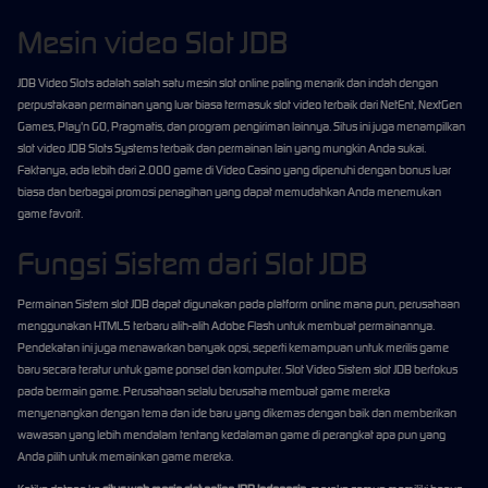
Mesin video Slot JDB
JDB Video Slots adalah salah satu mesin slot online paling menarik dan indah dengan
perpustakaan permainan yang luar biasa termasuk slot video terbaik dari NetEnt, NextGen
Games, Play'n GO, Pragmatis, dan program pengiriman lainnya. Situs ini juga menampilkan
slot video JDB Slots Systems terbaik dan permainan lain yang mungkin Anda sukai.
Faktanya, ada lebih dari 2.000 game di Video Casino yang dipenuhi dengan bonus luar
biasa dan berbagai promosi penagihan yang dapat memudahkan Anda menemukan
game favorit.
Fungsi Sistem dari Slot JDB
Permainan Sistem slot JDB dapat digunakan pada platform online mana pun, perusahaan
menggunakan HTML5 terbaru alih-alih Adobe Flash untuk membuat permainannya.
Pendekatan ini juga menawarkan banyak opsi, seperti kemampuan untuk merilis game
baru secara teratur untuk game ponsel dan komputer. Slot Video Sistem slot JDB berfokus
pada bermain game. Perusahaan selalu berusaha membuat game mereka
menyenangkan dengan tema dan ide baru yang dikemas dengan baik dan memberikan
wawasan yang lebih mendalam tentang kedalaman game di perangkat apa pun yang
Anda pilih untuk memainkan game mereka.