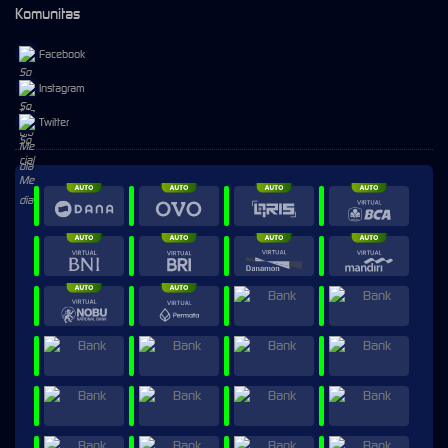
Komunitas
Facebook
Instagram
Twitter