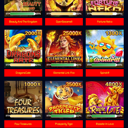
RTP
95%
RTP
88%
RTP
84%
Beauty And The Kingdom
OpenSesameII
Fortune Neko
RTP
84%
RTP
91%
RTP
95%
DragonsGate
Elemental Link Fire
Spindrift
RTP
88%
RTP
93%
RTP
93%
Four Treasures
Prosperity Tiger
Rooster In Love