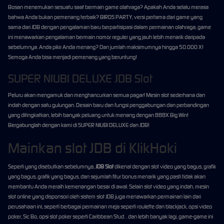
Bosan menemukan sesuatu saat bermain game olahraga? Apakah Anda selalu merasa
bahwa Anda bukan pemenang terbaik? BIRDS PARTY, versi pertama dari game yang
sama dari JDB dengan pengalaman baru berpartisipasi dalam permainan olahraga, game
ini menawarkan pengalaman bermain nomor reguler yang jauh lebih menarik daripada
sebelumnya. Anda pikir Anda menang? Dan jumlah maksimumnya hingga 50.000 X!
Semoga Anda bisa menjadi pemenang yang beruntung!
SUPER NIUBI DELUXE JDB Slot
Peluru akan mengamuk dan menghancurkan semua pagar! Mesin slot sederhana dan
indah dengan satu gulungan. Desain baru dan fungsi penggabungan dan perbandingan
yang ditingkatkan, lebih banyak peluang untuk menang dengan 888X Big Win!
Bergabunglah dengan kami di SUPER NIUBI DELUXE dan JDB!
Mainkan slot JDB di KlikHoki
Seperti yang disebutkan sebelumnya,
JDB Slot
dikenal dengan slot video yang bagus, grafik
yang bagus, grafik yang bagus, dan sejumlah fitur bonus menarik yang pasti tidak akan
membantu Anda meraih kemenangan besar di awal. Selain slot video yang indah, mesin
slot online yang disponsori oleh sistem slot JDB juga menawarkan permainan lain dari
perusahaan ini, seperti berbagai permainan meja seperti roulette dan blackjack, opsi video
poker, Sic Bo, opsi slot poker seperti Caribbean Stud. . dan lebih banyak lagi, game-game ini