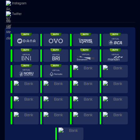
Instagram
Twitter