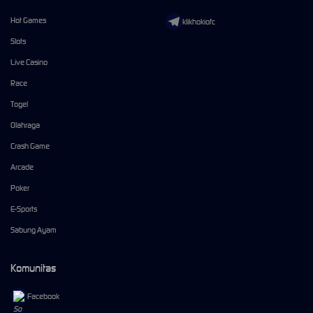
Hot Games
klikhokiofc
Slots
Live Casino
Race
Togel
Olahraga
Crash Game
Arcade
Poker
E-Sports
Sabung Ayam
Komunitas
Facebook