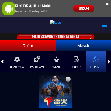
×
KLIKHOKI Aplikasi Mobile
UNDUH
Jangan tampilkan lagi hari ini
Daftar
Masuk
L
OLAHRAGA
CRASH GAME
ARCADE
POKER
E-SPORTS
SA
i