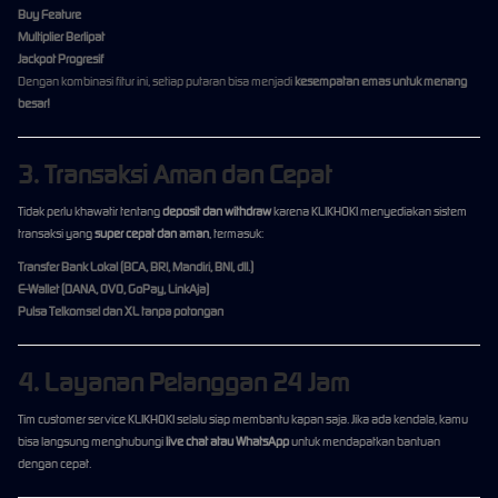
Buy Feature
Multiplier Berlipat
Jackpot Progresif
Dengan kombinasi fitur ini, setiap putaran bisa menjadi
kesempatan emas untuk menang
besar!
3. Transaksi Aman dan Cepat
Tidak perlu khawatir tentang
deposit dan withdraw
karena KLIKHOKI menyediakan sistem
transaksi yang
super cepat dan aman
, termasuk:
Transfer Bank Lokal (BCA, BRI, Mandiri, BNI, dll.)
E-Wallet (DANA, OVO, GoPay, LinkAja)
Pulsa Telkomsel dan XL tanpa potongan
4. Layanan Pelanggan 24 Jam
Tim customer service KLIKHOKI selalu siap membantu kapan saja. Jika ada kendala, kamu
bisa langsung menghubungi
live chat atau WhatsApp
untuk mendapatkan bantuan
dengan cepat.