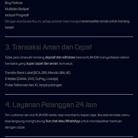
Buy Feature
Multiplier Berlipat
Jackpot Progresif
Dengan kombinasi fitur ini, setiap putaran bisa menjadi
kesempatan emas untuk menang
besar!
3. Transaksi Aman dan Cepat
Tidak perlu khawatir tentang
deposit dan withdraw
karena KLIKHOKI menyediakan sistem
transaksi yang
super cepat dan aman
, termasuk:
Transfer Bank Lokal (BCA, BRI, Mandiri, BNI, dll.)
E-Wallet (DANA, OVO, GoPay, LinkAja)
Pulsa Telkomsel dan XL tanpa potongan
4. Layanan Pelanggan 24 Jam
Tim customer service KLIKHOKI selalu siap membantu kapan saja. Jika ada kendala, kamu
bisa langsung menghubungi
live chat atau WhatsApp
untuk mendapatkan bantuan
dengan cepat.