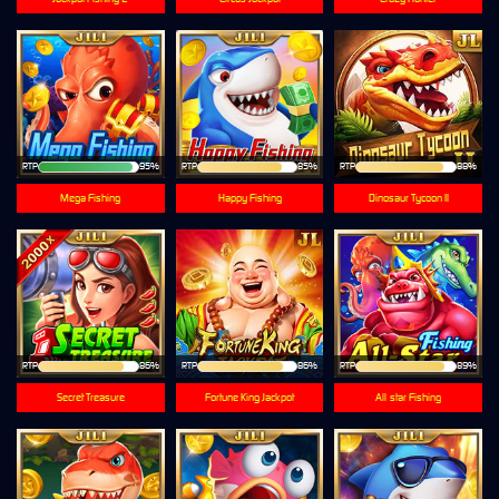
RTP
95%
RTP
85%
RTP
88%
Mega Fishing
Happy Fishing
Dinosaur Tycoon II
RTP
86%
RTP
86%
RTP
89%
Secret Treasure
Fortune King Jackpot
All-star Fishing