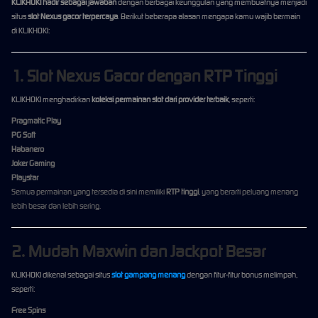
KLIKHOKI hadir sebagai jawaban
dengan berbagai keunggulan yang membuatnya menjadi
situs
slot Nexus gacor terpercaya
. Berikut beberapa alasan mengapa kamu wajib bermain
di KLIKHOKI:
1. Slot Nexus Gacor dengan RTP Tinggi
KLIKHOKI menghadirkan
koleksi permainan slot dari provider terbaik
, seperti:
Pragmatic Play
PG Soft
Habanero
Joker Gaming
Playstar
Semua permainan yang tersedia di sini memiliki
RTP tinggi
, yang berarti peluang menang
lebih besar dan lebih sering.
2. Mudah Maxwin dan Jackpot Besar
KLIKHOKI dikenal sebagai situs
slot gampang menang
dengan fitur-fitur bonus melimpah,
seperti:
Free Spins