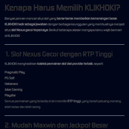
Kenapa Harus Memilih KLIKHOKI?
Banyak pemain mencari situs slot yang
benar-benar memberikan kemenangan besar
.
KLIKHOKI hadir sebagai jawaban
dengan berbagai keunggulan yang membuatnya menjadi
situs
slot Nexus gacor terpercaya
. Berikut beberapa alasan mengapa kamu wajib bermain
di KLIKHOKI:
1. Slot Nexus Gacor dengan RTP Tinggi
KLIKHOKI menghadirkan
koleksi permainan slot dari provider terbaik
, seperti:
Pragmatic Play
PG Soft
Habanero
Joker Gaming
Playstar
Semua permainan yang tersedia di sini memiliki
RTP tinggi
, yang berarti peluang menang
lebih besar dan lebih sering.
2. Mudah Maxwin dan Jackpot Besar