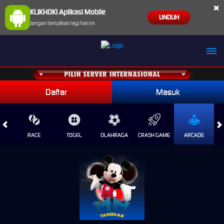
×
KLIKHOKI Aplikasi Mobile
UNDUH
Jangan tampilkan lagi hari ini
Daftar
Masuk
SINO
RACE
TOGEL
OLAHRAGA
CRASH GAME
ARCADE