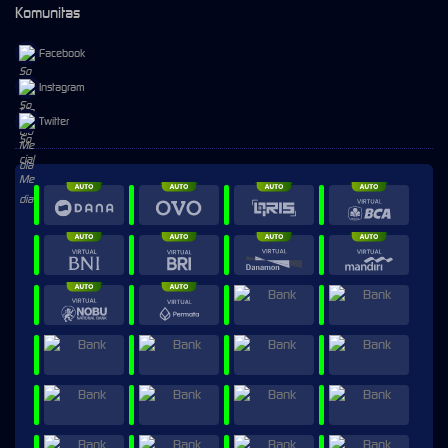
Komunitas
Facebook
Instagram
Twitter