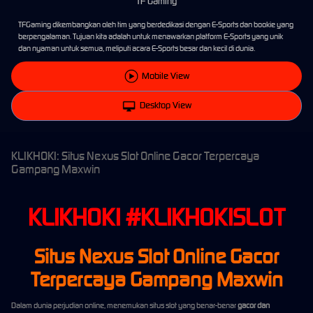
TF Gaming
TFGaming dikembangkan oleh tim yang berdedikasi dengan E-Sports dan bookie yang
berpengalaman. Tujuan kita adalah untuk menawarkan platform E-Sports yang unik
dan nyaman untuk semua, meliputi acara E-Sports besar dan kecil di dunia.
Mobile View
Desktop View
KLIKHOKI: Situs Nexus Slot Online Gacor Terpercaya
Gampang Maxwin
KLIKHOKI #KLIKHOKISLOT
Situs Nexus Slot Online Gacor
Terpercaya Gampang Maxwin
Dalam dunia perjudian online, menemukan situs slot yang benar-benar
gacor dan