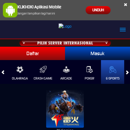
×
KLIKHOKI Aplikasi Mobile
UNDUH
Jangan tampilkan lagi hari ini
Daftar
Masuk
L
OLAHRAGA
CRASH GAME
ARCADE
POKER
E-SPORTS
SA