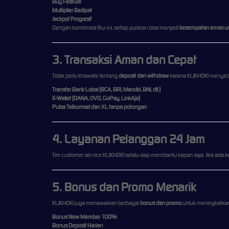
Buy Feature
Multiplier Berlipat
Jackpot Progresif
Dengan kombinasi fitur ini, setiap putaran bisa menjadi
kesempatan emas un
3. Transaksi Aman dan Cepat
Tidak perlu khawatir tentang
deposit dan withdraw
karena KLIKHOKI menyedi
Transfer Bank Lokal (BCA, BRI, Mandiri, BNI, dll.)
E-Wallet (DANA, OVO, GoPay, LinkAja)
Pulsa Telkomsel dan XL tanpa potongan
4. Layanan Pelanggan 24 Jam
Tim customer service KLIKHOKI selalu siap membantu kapan saja. Jika ada
5. Bonus dan Promo Menarik
KLIKHOKI juga menawarkan berbagai
bonus dan promo
untuk meningkatkan
Bonus New Member 100%
Bonus Deposit Harian