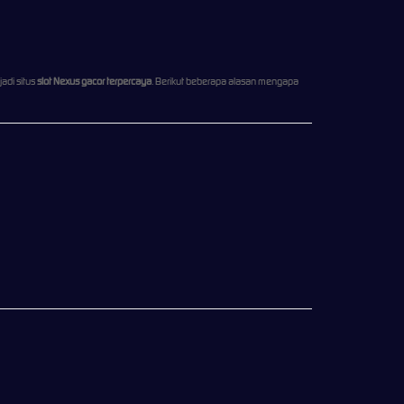
di situs
slot Nexus gacor terpercaya
. Berikut beberapa alasan mengapa