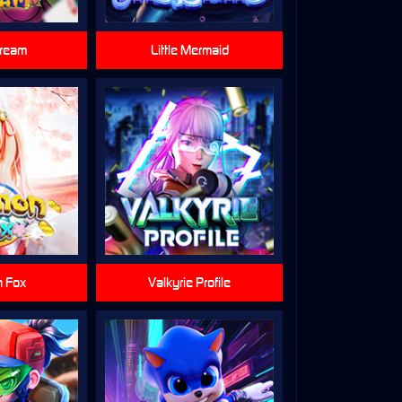
Dream
Little Mermaid
 Fox
Valkyrie Profile