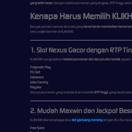
yang lebih besar
. Dengan koleksi permainan yang lengkap, RTP tinggi, serta
Kenapa Harus Memilih KLIK
Banyak pemain mencari situs slot yang
benar-benar memberikan kemenan
kamu wajib bermain di KLIKHOKI:
1. Slot Nexus Gacor dengan RTP Tin
KLIKHOKI menghadirkan
koleksi permainan slot dari provider terbaik
, seperti:
Pragmatic Play
PG Soft
Habanero
Joker Gaming
Playstar
Semua permainan yang tersedia di sini memiliki
RTP tinggi
, yang berarti pel
2. Mudah Maxwin dan Jackpot Bes
KLIKHOKI dikenal sebagai situs
slot gampang menang
dengan fitur-fitur bon
Free Spins