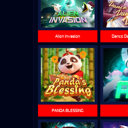
Alien Invasion
Dance D
PANDA BLESSING