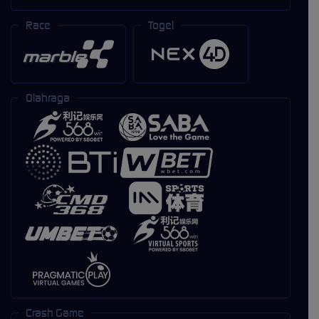
Race
Togel
Olahraga
Crash Game