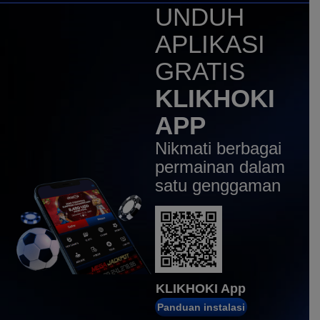
Dark Overlord – Final Duel
UNDUH
sil****e
APLIKASI
IDR
1,506,300.00
Sugar Rush 1000
GRATIS
a***g
KLIKHOKI
IDR
1,443,720.00
Gates of Olympus Super
APP
Scatter
Nikmati berbagai
bon****4
IDR
1,434,220.00
permainan dalam
Gates of Olympus Super
satu genggaman
Scatter
bon****4
IDR
1,404,000.00
Gates of Olympus Super
Scatter
bon****4
IDR
1,263,820.00
KLIKHOKI App
Gates of Olympus Super
Panduan instalasi
Scatter