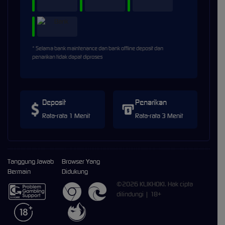
* Selama bank maintenance dan bank offline deposit dan
penarikan tidak dapat diproses
Deposit
Penarikan
Rata-rata 1 Menit
Rata-rata 3 Menit
Tanggung Jawab
Browser Yang
Bermain
Didukung
©2026 KLIKHOKI. Hak cipta
dilindungi | 18+