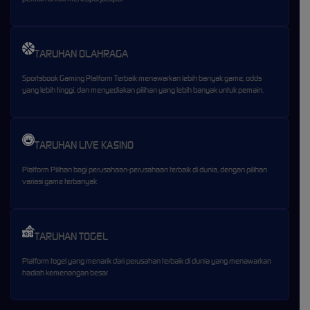
TARUHAN OLAHRAGA
Sportsbook Gaming Platform Terbaik menawarkan lebih banyak game, odds
yang lebih tinggi, dan menyediakan pilihan yang lebih banyak untuk pemain.
TARUHAN LIVE KASINO
Platform Pilihan bagi perusahaan-perusahaan terbaik di dunia, dengan pilihan
variasi game terbanyak
TARUHAN TOGEL
Platform togel yang menarik dari perusahan terbaik di dunia yang menawarkan
hadiah kemenangan besar