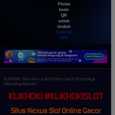
Pindai
k****o
kode
IDR
1,235,500.00
Gates of Olympus 1000
QR
untuk
Unduh
Android
APK
KLIKHOKI: Situs Nexus Slot Online Gacor Terpercaya
Gampang Maxwin
KLIKHOKI #KLIKHOKISLOT
Situs Nexus Slot Online Gacor