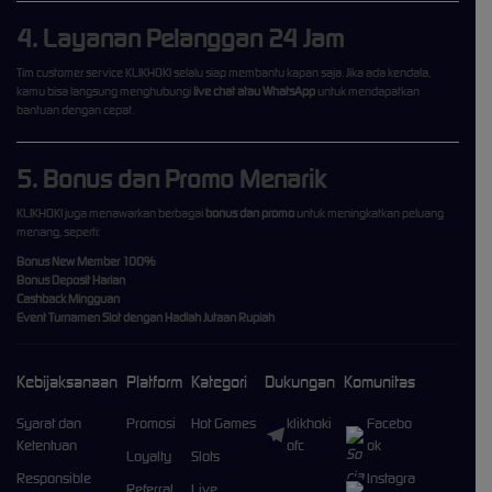
4. Layanan Pelanggan 24 Jam
Tim customer service KLIKHOKI selalu siap membantu kapan saja. Jika ada kendala,
kamu bisa langsung menghubungi
live chat atau WhatsApp
untuk mendapatkan
bantuan dengan cepat.
5. Bonus dan Promo Menarik
KLIKHOKI juga menawarkan berbagai
bonus dan promo
untuk meningkatkan peluang
menang, seperti:
Bonus New Member 100%
Bonus Deposit Harian
Cashback Mingguan
Event Turnamen Slot dengan Hadiah Jutaan Rupiah
Kebijaksanaan
Platform
Kategori
Dukungan
Komunitas
Syarat dan
Promosi
Hot Games
klikhoki
Facebo
Ketentuan
ofc
ok
Loyalty
Slots
Responsible
Instagra
Referral
Live