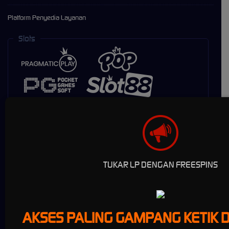
Platform Penyedia Layanan
Slots
TUKAR LP DENGAN FREESPINS
AKSES PALING GAMPANG
KETIK 