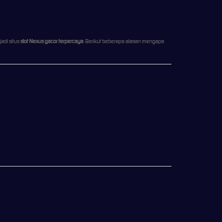
di situs
slot Nexus gacor terpercaya
. Berikut beberapa alasan mengapa