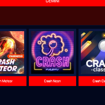
GEMINI
h Meteor
Crash Neon
Crash Cl