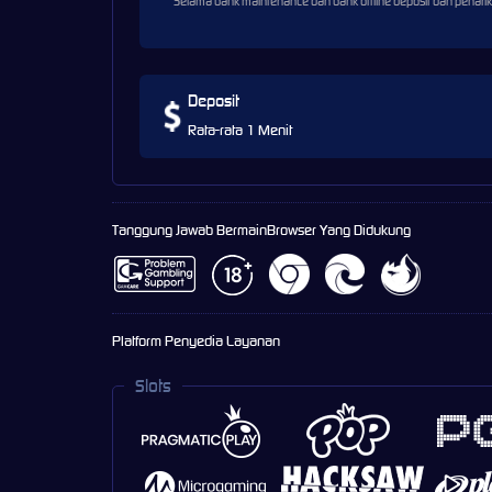
* Selama bank maintenance dan bank offline deposit dan penarik
Deposit
Rata-rata 1 Menit
Tanggung Jawab Bermain
Browser Yang Didukung
Platform Penyedia Layanan
Slots