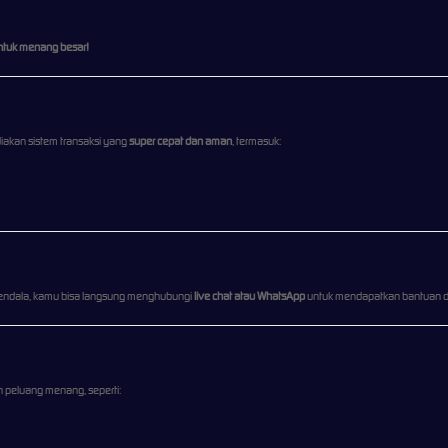
tuk menang besar!
akan sistem transaksi yang
super cepat dan aman
, termasuk:
 kendala, kamu bisa langsung menghubungi
live chat atau WhatsApp
untuk mendapatkan bantuan d
 peluang menang, seperti: