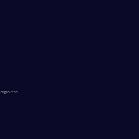
engan cepat.