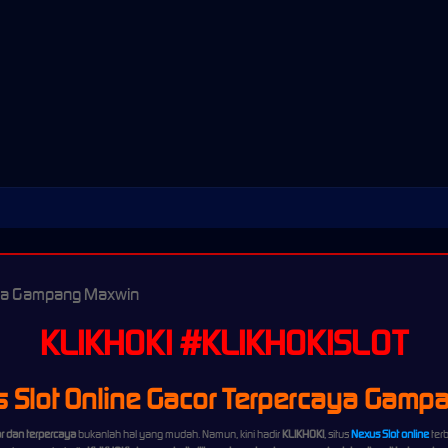
caya Gampang Maxwin
KLIKHOKI #KLIKHOKISLOT
s Slot Online Gacor Terpercaya Gam
r dan terpercaya
bukanlah hal yang mudah. Namun, kini hadir
KLIKHOKI
, situs
Nexus Slot online
ter