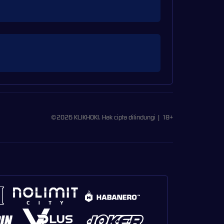
©2026 KLIKHOKI. Hak cipta dilindungi | 18+