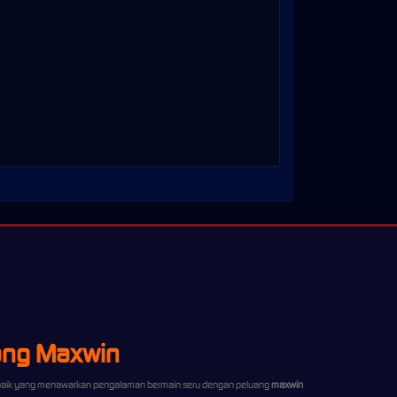
pang Maxwin
baik yang menawarkan pengalaman bermain seru dengan peluang
maxwin