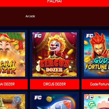
FACHAI
Arcade
HAI DOZER
CIRCUS DOZER
Gods Fortun