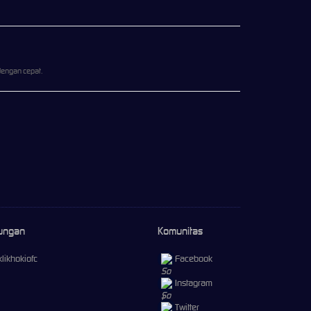
engan cepat.
ungan
Komunitas
klikhokiofc
Facebook
Instagram
Twitter