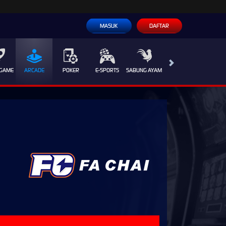
MASUK
DAFTAR
 GAME
ARCADE
POKER
E-SPORTS
SABUNG AYAM
PROMOSI