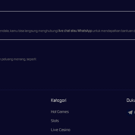
 kendala, kamu bisa langsung menghubungi
live chat atau WhatsApp
untuk mendapatkan bantuan d
 peluang menang, seperti:
Kategori
Duk
Hot Games
Slots
Live Casino