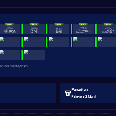
an tidak dapat diproses
Penarikan
Rata-rata 3 Menit