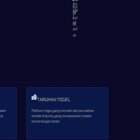
TARUHAN TOGEL
haan
Platform togel yang menarik dari perusahan
ame
terbaik di dunia yang menawarkan hadiah
kemenangan besar