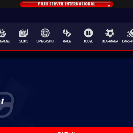
 GAMES
SLOTS
LIVE CASINO
RACE
TOGEL
OLAHRAGA
CRASH