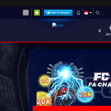
Main di Telegram
HOT