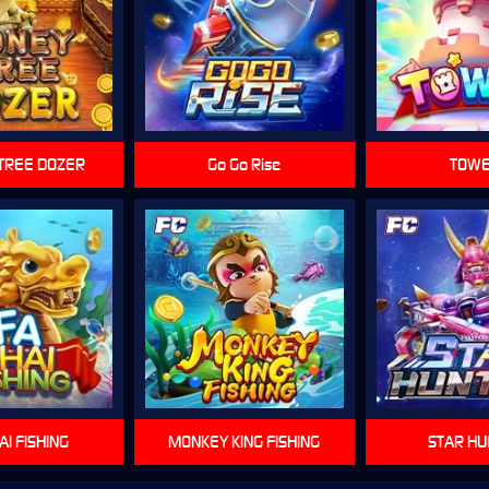
TREE DOZER
Go Go Rise
TOW
AI FISHING
MONKEY KING FISHING
STAR HU