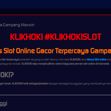
caya Gampang Maxwin
KLIKHOKI #KLIKHOKISLOT
s Slot Online Gacor Terpercaya Gam
r dan terpercaya
bukanlah hal yang mudah. Namun, kini hadir
KLIKHOKI
, situs
Nexus Slot online
ter
 pelayanan terbaik,
KLIKHOKI siap menjadi pilihan utama bagi para pemain slot online di Indonesia
.
HOKI?
gan besar
.
KLIKHOKI hadir sebagai jawaban
dengan berbagai keunggulan yang membuatnya menja
ggi