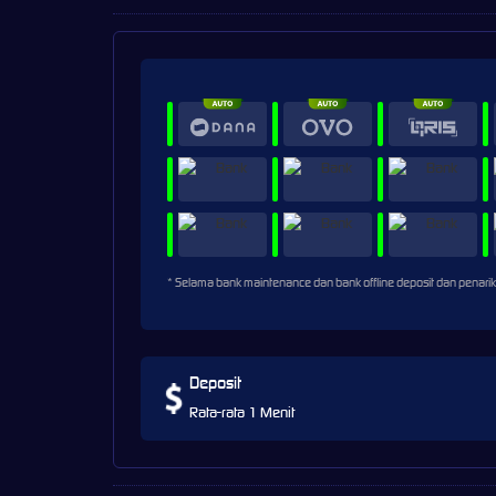
* Selama bank maintenance dan bank offline deposit dan penarik
Deposit
Rata-rata 1 Menit